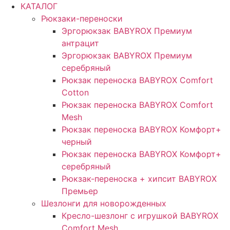
КАТАЛОГ
Рюкзаки-переноски
Эргорюкзак BABYROX Премиум
антрацит
Эргорюкзак BABYROX Премиум
серебряный
Рюкзак переноска BABYROX Comfort
Cotton
Рюкзак переноска BABYROX Comfort
Mesh
Рюкзак переноска BABYROX Комфорт+
черный
Рюкзак переноска BABYROX Комфорт+
серебряный
Рюкзак-переноска + хипсит BABYROX
Премьер
Шезлонги для новорожденных
Кресло-шезлонг с игрушкой BABYROX
Comfort Mesh