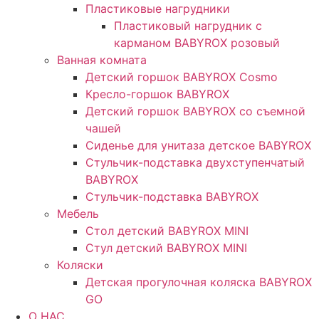
Пластиковые нагрудники
Пластиковый нагрудник с
карманом BABYROX розовый
Ванная комната
Детский горшок BABYROX Cosmo
Кресло-горшок BABYROX
Детский горшок BABYROX со съемной
чашей
Сиденье для унитаза детское BABYROX
Стульчик-подставка двухступенчатый
BABYROX
Стульчик-подставка BABYROX
Мебель
Стол детский BABYROX MINI
Стул детский BABYROX MINI
Коляски
Детская прогулочная коляска BABYROX
GO
O НАС