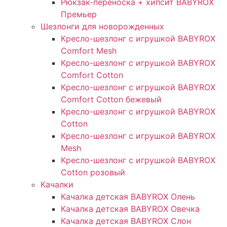
Рюкзак-переноска + хипсит BABYROX
Премьер
Шезлонги для новорожденных
Кресло-шезлонг с игрушкой BABYROX
Comfort Mesh
Кресло-шезлонг с игрушкой BABYROX
Comfort Cotton
Кресло-шезлонг с игрушкой BABYROX
Comfort Cotton бежевый
Кресло-шезлонг с игрушкой BABYROX
Cotton
Кресло-шезлонг с игрушкой BABYROX
Mesh
Кресло-шезлонг с игрушкой BABYROX
Cotton розовый
Качалки
Качалка детская BABYROX Олень​
Качалка детская BABYROX Овечка​
Качалка детская BABYROX Слон​