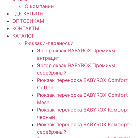
О компании
ГДЕ КУПИТЬ
ОПТОВИКАМ
КОНТАКТЫ
КАТАЛОГ
Рюкзаки-переноски
Эргорюкзак BABYROX Премиум
антрацит
Эргорюкзак BABYROX Премиум
серебряный
Рюкзак переноска BABYROX Comfort
Cotton
Рюкзак переноска BABYROX Comfort
Mesh
Рюкзак переноска BABYROX Комфорт+
черный
Рюкзак переноска BABYROX Комфорт+
серебряный