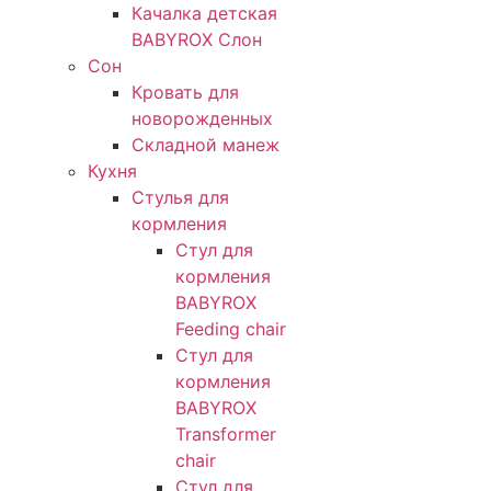
Качалка детская
BABYROX Слон​
Сон
Кровать для
новорожденных
Складной манеж
Кухня
Стулья для
кормления
Стул для
кормления
BABYROX
Feeding chair
Стул для
кормления
BABYROX
Transformer
chair
Стул для