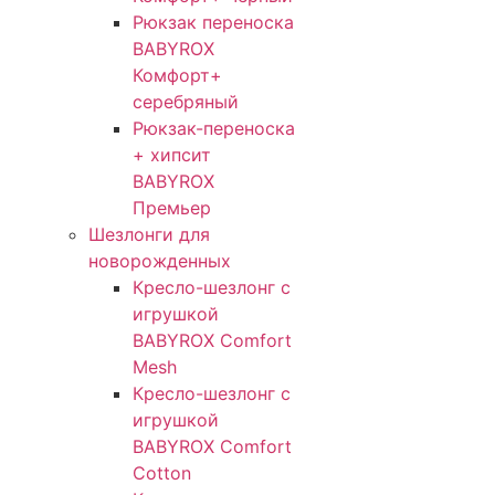
Рюкзак переноска
BABYROX
Комфорт+
серебряный
Рюкзак-переноска
+ хипсит
BABYROX
Премьер
Шезлонги для
новорожденных
Кресло-шезлонг с
игрушкой
BABYROX Comfort
Mesh
Кресло-шезлонг с
игрушкой
BABYROX Comfort
Cotton