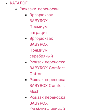
КАТАЛОГ
Рюкзаки-переноски
Эргорюкзак
BABYROX
Премиум
антрацит
Эргорюкзак
BABYROX
Премиум
серебряный
Рюкзак переноска
BABYROX Comfort
Cotton
Рюкзак переноска
BABYROX Comfort
Mesh
Рюкзак переноска
BABYROX
Комфорт+ черный