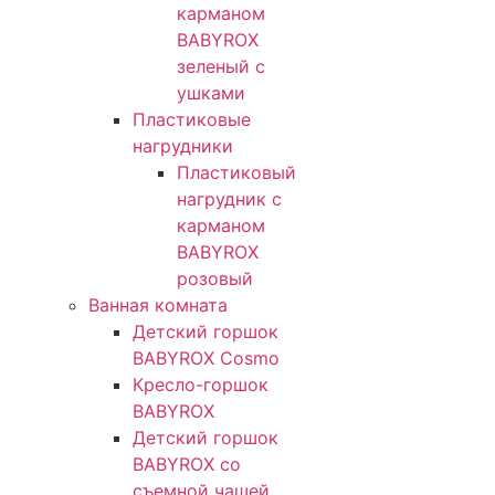
карманом
BABYROX
зеленый с
ушками​
Пластиковые
нагрудники
Пластиковый
нагрудник с
карманом
BABYROX
розовый
Ванная комната
Детский горшок
BABYROX Cosmo
Кресло-горшок
BABYROX
Детский горшок
BABYROX со
съемной чашей