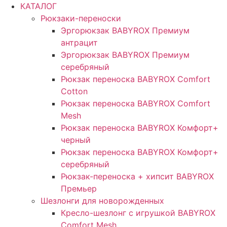
КАТАЛОГ
Рюкзаки-переноски
Эргорюкзак BABYROX Премиум
антрацит
Эргорюкзак BABYROX Премиум
серебряный
Рюкзак переноска BABYROX Comfort
Cotton
Рюкзак переноска BABYROX Comfort
Mesh
Рюкзак переноска BABYROX Комфорт+
черный
Рюкзак переноска BABYROX Комфорт+
серебряный
Рюкзак-переноска + хипсит BABYROX
Премьер
Шезлонги для новорожденных
Кресло-шезлонг с игрушкой BABYROX
Comfort Mesh