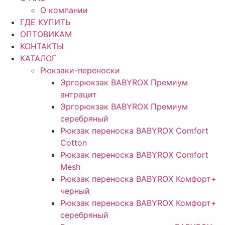
О компании
ГДЕ КУПИТЬ
ОПТОВИКАМ
КОНТАКТЫ
КАТАЛОГ
Рюкзаки-переноски
Эргорюкзак BABYROX Премиум
антрацит
Эргорюкзак BABYROX Премиум
серебряный
Рюкзак переноска BABYROX Comfort
Cotton
Рюкзак переноска BABYROX Comfort
Mesh
Рюкзак переноска BABYROX Комфорт+
черный
Рюкзак переноска BABYROX Комфорт+
серебряный