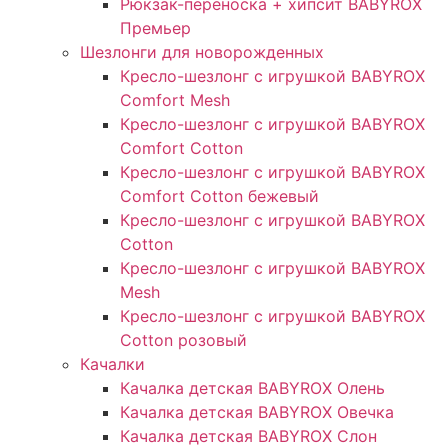
Рюкзак-переноска + хипсит BABYROX
Премьер
Шезлонги для новорожденных
Кресло-шезлонг с игрушкой BABYROX
Comfort Mesh
Кресло-шезлонг с игрушкой BABYROX
Comfort Cotton
Кресло-шезлонг с игрушкой BABYROX
Comfort Cotton бежевый
Кресло-шезлонг с игрушкой BABYROX
Cotton
Кресло-шезлонг с игрушкой BABYROX
Mesh
Кресло-шезлонг с игрушкой BABYROX
Cotton розовый
Качалки
Качалка детская BABYROX Олень​
Качалка детская BABYROX Овечка​
Качалка детская BABYROX Слон​