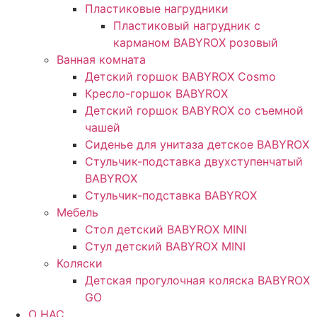
Пластиковые нагрудники
Пластиковый нагрудник с
карманом BABYROX розовый
Ванная комната
Детский горшок BABYROX Cosmo
Кресло-горшок BABYROX
Детский горшок BABYROX со съемной
чашей
Сиденье для унитаза детское BABYROX
Стульчик-подставка двухступенчатый
BABYROX
Стульчик-подставка BABYROX
Мебель
Стол детский BABYROX MINI
Стул детский BABYROX MINI
Коляски
Детская прогулочная коляска BABYROX
GO
O НАС