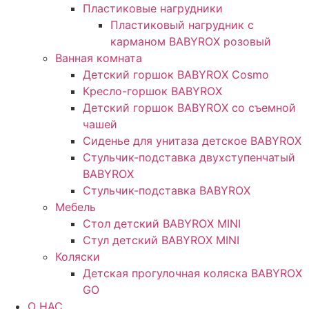
Пластиковые нагрудники
Пластиковый нагрудник с
карманом BABYROX розовый
Ванная комната
Детский горшок BABYROX Cosmo
Кресло-горшок BABYROX
Детский горшок BABYROX со съемной
чашей
Сиденье для унитаза детское BABYROX
Стульчик-подставка двухступенчатый
BABYROX
Стульчик-подставка BABYROX
Мебель
Стол детский BABYROX MINI
Стул детский BABYROX MINI
Коляски
Детская прогулочная коляска BABYROX
GO
O НАС