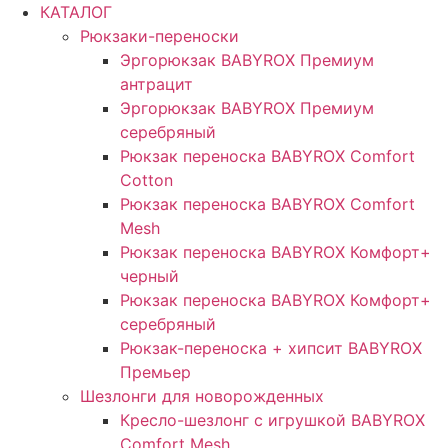
КАТАЛОГ
Рюкзаки-переноски
Эргорюкзак BABYROX Премиум
антрацит
Эргорюкзак BABYROX Премиум
серебряный
Рюкзак переноска BABYROX Comfort
Cotton
Рюкзак переноска BABYROX Comfort
Mesh
Рюкзак переноска BABYROX Комфорт+
черный
Рюкзак переноска BABYROX Комфорт+
серебряный
Рюкзак-переноска + хипсит BABYROX
Премьер
Шезлонги для новорожденных
Кресло-шезлонг с игрушкой BABYROX
Comfort Mesh