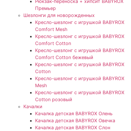
Рюкзак-переноска + хипсит BABYROX
Премьер
Шезлонги для новорожденных
Кресло-шезлонг с игрушкой BABYROX
Comfort Mesh
Кресло-шезлонг с игрушкой BABYROX
Comfort Cotton
Кресло-шезлонг с игрушкой BABYROX
Comfort Cotton бежевый
Кресло-шезлонг с игрушкой BABYROX
Cotton
Кресло-шезлонг с игрушкой BABYROX
Mesh
Кресло-шезлонг с игрушкой BABYROX
Cotton розовый
Качалки
Качалка детская BABYROX Олень​
Качалка детская BABYROX Овечка​
Качалка детская BABYROX Слон​