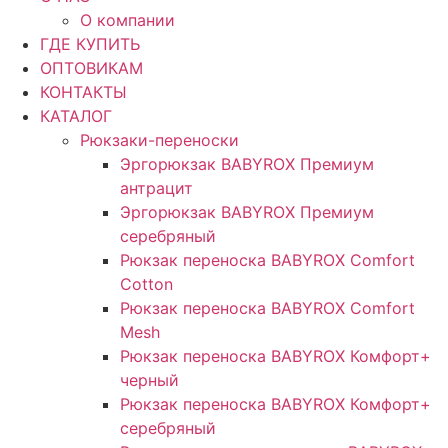
О компании
ГДЕ КУПИТЬ
ОПТОВИКАМ
КОНТАКТЫ
КАТАЛОГ
Рюкзаки-переноски
Эргорюкзак BABYROX Премиум
антрацит
Эргорюкзак BABYROX Премиум
серебряный
Рюкзак переноска BABYROX Comfort
Cotton
Рюкзак переноска BABYROX Comfort
Mesh
Рюкзак переноска BABYROX Комфорт+
черный
Рюкзак переноска BABYROX Комфорт+
серебряный