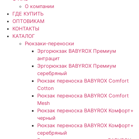
О компании
ГДЕ КУПИТЬ
ОПТОВИКАМ
КОНТАКТЫ
КАТАЛОГ
Рюкзаки-переноски
Эргорюкзак BABYROX Премиум
антрацит
Эргорюкзак BABYROX Премиум
серебряный
Рюкзак переноска BABYROX Comfort
Cotton
Рюкзак переноска BABYROX Comfort
Mesh
Рюкзак переноска BABYROX Комфорт+
черный
Рюкзак переноска BABYROX Комфорт+
серебряный