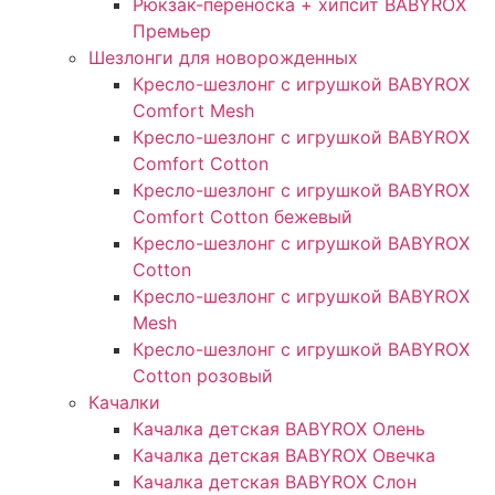
Рюкзак-переноска + хипсит BABYROX
Премьер
Шезлонги для новорожденных
Кресло-шезлонг с игрушкой BABYROX
Comfort Mesh
Кресло-шезлонг с игрушкой BABYROX
Comfort Cotton
Кресло-шезлонг с игрушкой BABYROX
Comfort Cotton бежевый
Кресло-шезлонг с игрушкой BABYROX
Cotton
Кресло-шезлонг с игрушкой BABYROX
Mesh
Кресло-шезлонг с игрушкой BABYROX
Cotton розовый
Качалки
Качалка детская BABYROX Олень​
Качалка детская BABYROX Овечка​
Качалка детская BABYROX Слон​