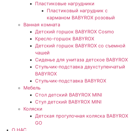
Пластиковые нагрудники
Пластиковый нагрудник с
карманом BABYROX розовый
Ванная комната
Детский горшок BABYROX Cosmo
Кресло-горшок BABYROX
Детский горшок BABYROX со съемной
чашей
Сиденье для унитаза детское BABYROX
Стульчик-подставка двухступенчатый
BABYROX
Стульчик-подставка BABYROX
Мебель
Стол детский BABYROX MINI
Стул детский BABYROX MINI
Коляски
Детская прогулочная коляска BABYROX
GO
O НАС