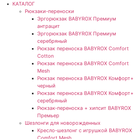
Перейти
КАТАЛОГ
к
Рюкзаки-переноски
содержимому
Эргорюкзак BABYROX Премиум
антрацит
Эргорюкзак BABYROX Премиум
серебряный
Рюкзак переноска BABYROX Comfort
Cotton
Рюкзак переноска BABYROX Comfort
Mesh
Рюкзак переноска BABYROX Комфорт+
черный
Рюкзак переноска BABYROX Комфорт+
серебряный
Рюкзак-переноска + хипсит BABYROX
Премьер
Шезлонги для новорожденных
Кресло-шезлонг с игрушкой BABYROX
Comfort Mesh